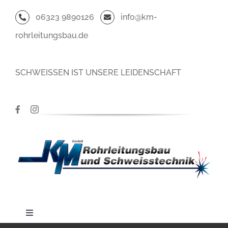
Zum
06323 9890126
info@km-
Inhalt
rohrleitungsbau.de
springen
SCHWEISSEN IST UNSERE LEIDENSCHAFT
Toggle
Navigation