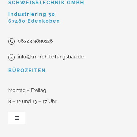
SCHWEISSTECHNIK GMBH
Industriering 30
67480 Edenkoben
06323 9890126
info@km-rohrleitungsbau.de
BÜROZEITEN
Montag – Freitag
8 – 12 und 13 – 17 Uhr
Toggle
Navigation
Home