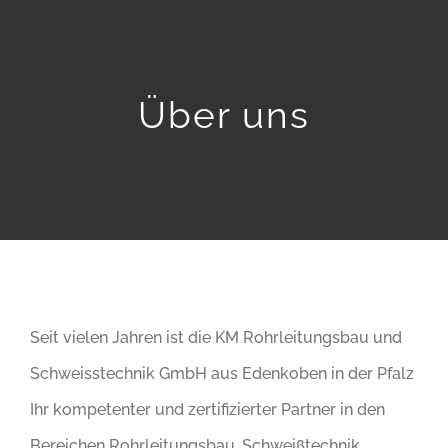
Home
Leistungen
Über uns
Referenzen
Über uns
Ansprechpartner
Seit vielen Jahren ist die KM Rohrleitungsbau und
Karriere
Schweisstechnik GmbH aus Edenkoben in der Pfalz
Ihr kompetenter und zertifizierter Partner in den
Kontakt
Bereichen Rohrleitungsbau, Schweißtechnik,