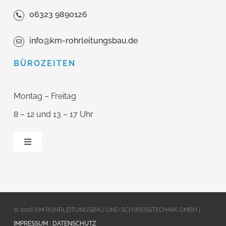
06323 9890126
info@km-rohrleitungsbau.de
BÜROZEITEN
Montag – Freitag
8 – 12 und 13 – 17 Uhr
Toggle
Navigation
Home
Leistungen
© 2026 KM ROHRLEITUNGSBAU UND SCHWEISSTECHNIK GMBH |
IMPRESSUM
|
DATENSCHUTZ