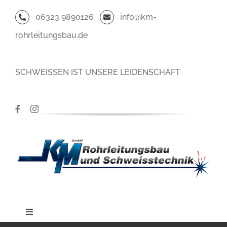
Zum
06323 9890126
info@km-
Inhalt
rohrleitungsbau.de
springen
SCHWEISSEN IST UNSERE LEIDENSCHAFT
Toggle
Navigation