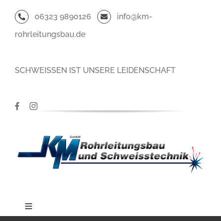
Zum
06323 9890126
info@km-
Inhalt
rohrleitungsbau.de
springen
SCHWEISSEN IST UNSERE LEIDENSCHAFT
Toggle
Navigation