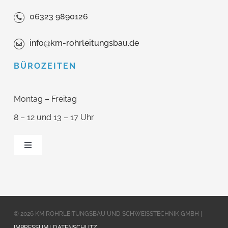
06323 9890126
info@km-rohrleitungsbau.de
BÜROZEITEN
Montag – Freitag
8 – 12 und 13 – 17 Uhr
Toggle
Navigation
Home
Leistungen
© 2026 KM ROHRLEITUNGSBAU UND SCHWEISSTECHNIK GMBH |
IMPRESSUM
|
DATENSCHUTZ