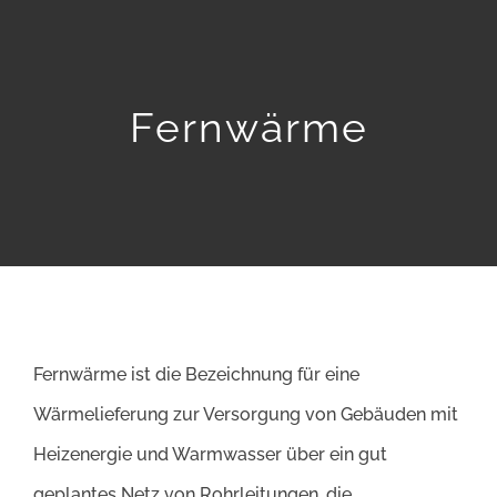
Home
Leistungen
Fernwärme
Referenzen
Über uns
Ansprechpartner
Fernwärme ist die Bezeichnung für eine
Karriere
Wärmelieferung zur Versorgung von Gebäuden mit
Heizenergie und Warmwasser über ein gut
Kontakt
geplantes Netz von Rohrleitungen, die