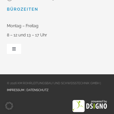
BÜROZEITEN
Montag – Freitag
8 – 12 und 13 – 17 Uhr
Toggle
Navigation
Home
Leistungen
© 2026 KM ROHRLEITUNGSBAU UND SCHWEISSTECHNIK GMBH |
IMPRESSUM
|
DATENSCHUTZ
Referenzen
Über uns