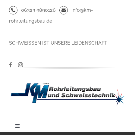
Zum
06323 9890126
info@km-
Inhalt
rohrleitungsbau.de
springen
SCHWEISSEN IST UNSERE LEIDENSCHAFT
Toggle
Navigation