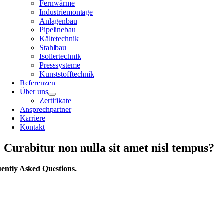
Fernwärme
Industriemontage
Anlagenbau
Pipelinebau
Kältetechnik
Stahlbau
Isoliertechnik
Presssysteme
Kunststofftechnik
Referenzen
Über uns
Zertifikate
Ansprechpartner
Karriere
Kontakt
Curabitur non nulla sit amet nisl tempus?
ently
Asked Questions.